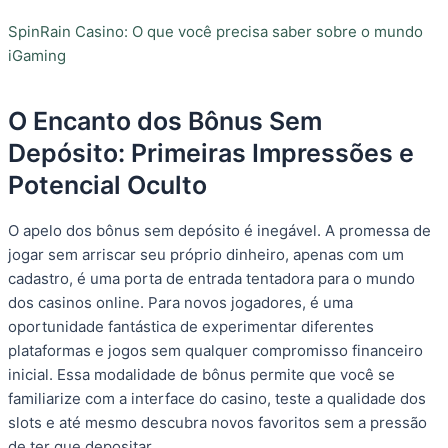
SpinRain Casino: O que você precisa saber sobre o mundo
iGaming
O Encanto dos Bônus Sem
Depósito: Primeiras Impressões e
Potencial Oculto
O apelo dos bônus sem depósito é inegável. A promessa de
jogar sem arriscar seu próprio dinheiro, apenas com um
cadastro, é uma porta de entrada tentadora para o mundo
dos casinos online. Para novos jogadores, é uma
oportunidade fantástica de experimentar diferentes
plataformas e jogos sem qualquer compromisso financeiro
inicial. Essa modalidade de bônus permite que você se
familiarize com a interface do casino, teste a qualidade dos
slots e até mesmo descubra novos favoritos sem a pressão
de ter que depositar.