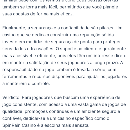
também se torna mais fácil, permitindo que você planeje
suas apostas de forma mais eficaz.
Finalmente, a segurança e a confiabilidade são pilares. Um
casino que se dedica a construir uma reputação sólida
investe em medidas de segurança de ponta para proteger
seus dados e transações. O suporte ao cliente é geralmente
mais acessível e eficiente, pois eles têm um interesse direto
em manter a satisfação de seus jogadores a longo prazo. A
responsabilidade no jogo também é levada a sério, com
ferramentas e recursos disponíveis para ajudar os jogadores
a manterem o controle.
Verdicto: Para jogadores que buscam uma experiência de
jogo consistente, com acesso a uma vasta gama de jogos de
qualidade, promoções contínuas e um ambiente seguro e
confiável, dedicar-se a um casino específico como o
SpinRain Casino é a escolha mais sensata.