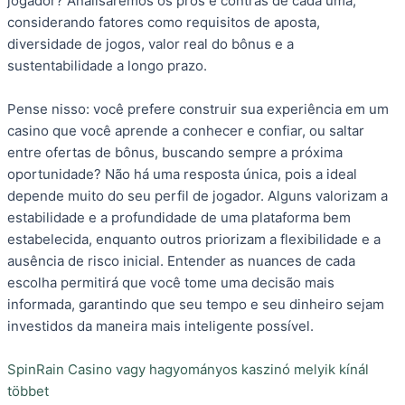
jogador? Analisaremos os prós e contras de cada uma,
considerando fatores como requisitos de aposta,
diversidade de jogos, valor real do bônus e a
sustentabilidade a longo prazo.
Pense nisso: você prefere construir sua experiência em um
casino que você aprende a conhecer e confiar, ou saltar
entre ofertas de bônus, buscando sempre a próxima
oportunidade? Não há uma resposta única, pois a ideal
depende muito do seu perfil de jogador. Alguns valorizam a
estabilidade e a profundidade de uma plataforma bem
estabelecida, enquanto outros priorizam a flexibilidade e a
ausência de risco inicial. Entender as nuances de cada
escolha permitirá que você tome uma decisão mais
informada, garantindo que seu tempo e seu dinheiro sejam
investidos da maneira mais inteligente possível.
SpinRain Casino vagy hagyományos kaszinó melyik kínál
többet