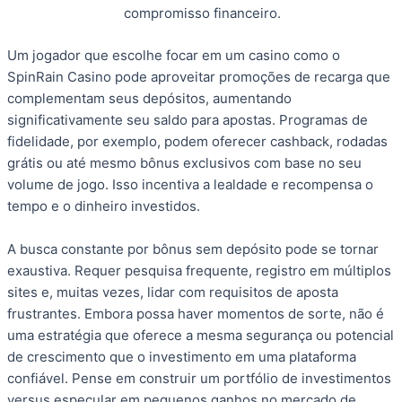
compromisso financeiro.
Um jogador que escolhe focar em um casino como o
SpinRain Casino pode aproveitar promoções de recarga que
complementam seus depósitos, aumentando
significativamente seu saldo para apostas. Programas de
fidelidade, por exemplo, podem oferecer cashback, rodadas
grátis ou até mesmo bônus exclusivos com base no seu
volume de jogo. Isso incentiva a lealdade e recompensa o
tempo e o dinheiro investidos.
A busca constante por bônus sem depósito pode se tornar
exaustiva. Requer pesquisa frequente, registro em múltiplos
sites e, muitas vezes, lidar com requisitos de aposta
frustrantes. Embora possa haver momentos de sorte, não é
uma estratégia que oferece a mesma segurança ou potencial
de crescimento que o investimento em uma plataforma
confiável. Pense em construir um portfólio de investimentos
versus especular em pequenos ganhos no mercado de