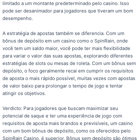
limitado a um montante predeterminado pelo casino. Isso
pode ser desanimador para jogadores que tiveram um bom
desempenho.
A estratégia de apostas também se diferencia. Com um
bônus de depósito em um casino como o SpinRain, onde
você tem um saldo maior, você pode ter mais flexibilidade
para variar o valor das suas apostas, explorando diferentes
estratégias de slots ou mesas de roleta. Com um bônus sem
depósito, o foco geralmente recai em cumprir os requisitos
de aposta o mais rápido possível, muitas vezes com apostas
de valor baixo para prolongar o tempo de jogo e tentar
atingir os objetivos.
Verdicto: Para jogadores que buscam maximizar seu
potencial de saque e ter uma experiência de jogo com
requisitos de aposta mais brandos e previsíveis, um casino
com um bom bônus de depósito, como os oferecidos pelo
SpinRain Casino, é superior. Bônus sem depósito são ótimos