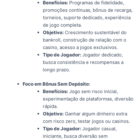
Benefícios:
Programas de fidelidade,
promoções contínuas, bônus de recarga,
torneios, suporte dedicado, experiência
de jogo completa.
Objetivo:
Crescimento sustentável do
bankroll, construção de relação com o
casino, acesso a jogos exclusivos.
Tipo de Jogador:
Jogador dedicado,
busca consistência e recompensas a
longo prazo.
Foco em Bônus Sem Depósito:
Benefícios:
Jogo sem risco inicial,
experimentação de plataformas, diversão
rápida.
Objetivo:
Ganhar algum dinheiro extra
com risco zero, testar jogos ou casinos.
Tipo de Jogador:
Jogador casual,
iniciante, busca diversão sem