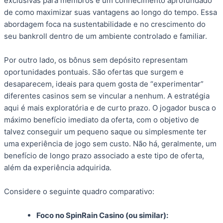
exclusivas para membros e um conhecimento aprofundado
de como maximizar suas vantagens ao longo do tempo. Essa
abordagem foca na sustentabilidade e no crescimento do
seu bankroll dentro de um ambiente controlado e familiar.
Por outro lado, os bônus sem depósito representam
oportunidades pontuais. São ofertas que surgem e
desaparecem, ideais para quem gosta de “experimentar”
diferentes casinos sem se vincular a nenhum. A estratégia
aqui é mais exploratória e de curto prazo. O jogador busca o
máximo benefício imediato da oferta, com o objetivo de
talvez conseguir um pequeno saque ou simplesmente ter
uma experiência de jogo sem custo. Não há, geralmente, um
benefício de longo prazo associado a este tipo de oferta,
além da experiência adquirida.
Considere o seguinte quadro comparativo:
Foco no SpinRain Casino (ou similar):