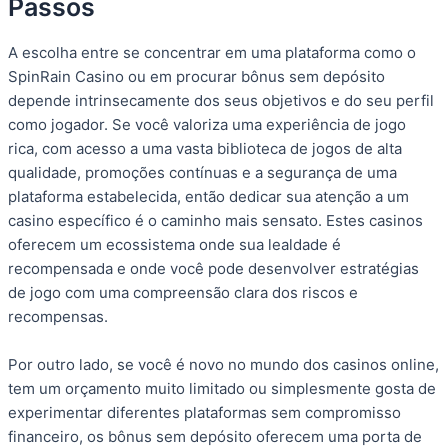
Passos
A escolha entre se concentrar em uma plataforma como o
SpinRain Casino ou em procurar bônus sem depósito
depende intrinsecamente dos seus objetivos e do seu perfil
como jogador. Se você valoriza uma experiência de jogo
rica, com acesso a uma vasta biblioteca de jogos de alta
qualidade, promoções contínuas e a segurança de uma
plataforma estabelecida, então dedicar sua atenção a um
casino específico é o caminho mais sensato. Estes casinos
oferecem um ecossistema onde sua lealdade é
recompensada e onde você pode desenvolver estratégias
de jogo com uma compreensão clara dos riscos e
recompensas.
Por outro lado, se você é novo no mundo dos casinos online,
tem um orçamento muito limitado ou simplesmente gosta de
experimentar diferentes plataformas sem compromisso
financeiro, os bônus sem depósito oferecem uma porta de