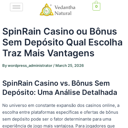
Skip
Post
0
to
navigation
content
SpinRain Casino ou Bônus
Sem Depósito Qual Escolha
Traz Mais Vantagens
By
wordpress_administrator
/
March 25, 2026
SpinRain Casino vs. Bônus Sem
Depósito: Uma Análise Detalhada
No universo em constante expansão dos casinos online, a
escolha entre plataformas específicas e ofertas de bônus
sem depósito pode ser o fator determinante para uma
experiência de jogo mais vantajosa. Para jogadores que